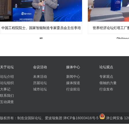
中国工程院院士、国家智能制造专家委员会主任李培
世界经济论坛灯塔工厂
根
Philippe
关于论坛
会议活动
媒体中心
论坛观点
论坛介绍
未来活动
新闻中心
专家观点
论坛组织
历届论坛
媒体报道
领袖的力量
大事记
城市论坛
行业前沿
行业发布
联系我们
互动调查
版权所有：制造业国际论坛、爱波瑞集团
津ICP备16003416号-5
津公网安备 120